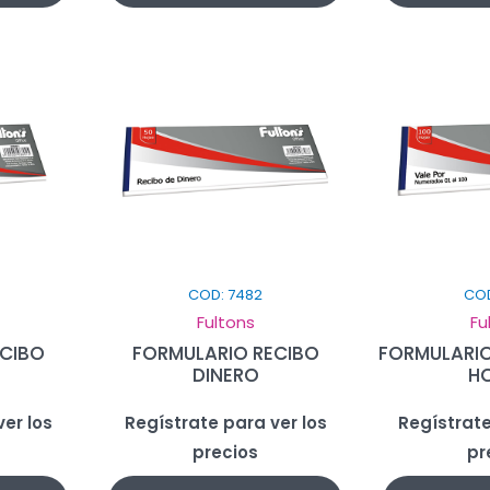
COD: 7482
COD
Fultons
Fu
ECIBO
FORMULARIO RECIBO
FORMULARIO
DINERO
H
er los
Regístrate para ver los
Regístrate
precios
pr