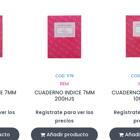
COD: 1179
COD
REM
CE 7MM
CUADERNO INDICE 7MM
CUADERNO 
200HJS
10
er los
Regístrate para ver los
Regístrate
precios
pr
ucto
Añadir producto
Añadi