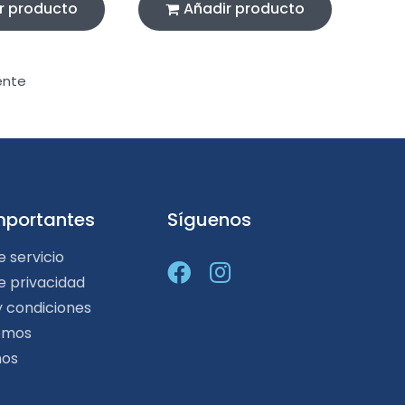
r producto
Añadir producto
ente
mportantes
Síguenos
e servicio
de privacidad
y condiciones
omos
nos