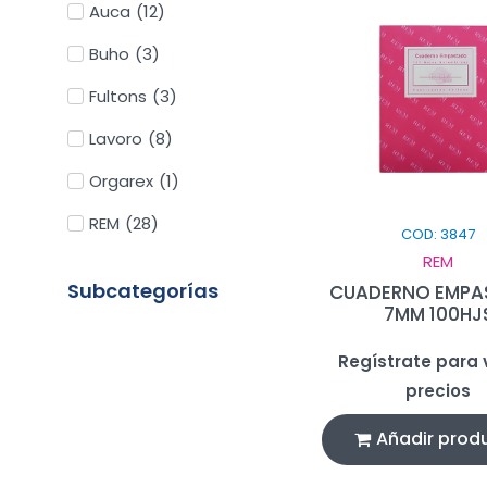
Auca
(
12
)
Buho
(
3
)
Fultons
(
3
)
Lavoro
(
8
)
Orgarex
(
1
)
REM
(
28
)
COD: 3847
REM
Subcategorías
CUADERNO EMPA
7MM 100HJ
Regístrate para v
precios
Añadir prod