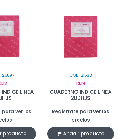
: 26897
COD: 21533
REM
REM
INDICE LINEA
CUADERNO INDICE LINEA
0HJS
200HJS
 para ver los
Regístrate para ver los
ecios
precios
r producto
Añadir producto