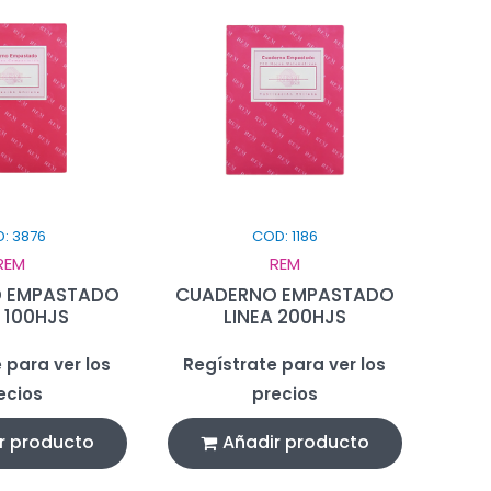
: 3876
COD: 1186
REM
REM
 EMPASTADO
CUADERNO EMPASTADO
 100HJS
LINEA 200HJS
 para ver los
Regístrate para ver los
ecios
precios
r producto
Añadir producto