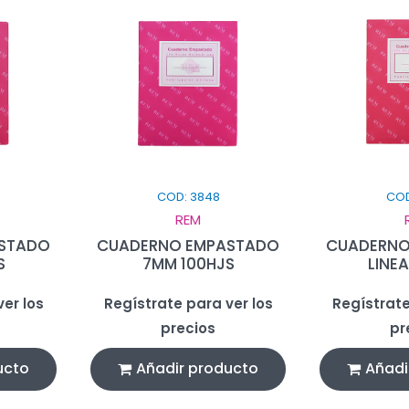
COD: 3848
COD
REM
STADO
CUADERNO EMPASTADO
CUADERNO
S
7MM 100HJS
LINEA
er los
Regístrate para ver los
Regístrate
precios
pr
ucto
Añadir producto
Añadi