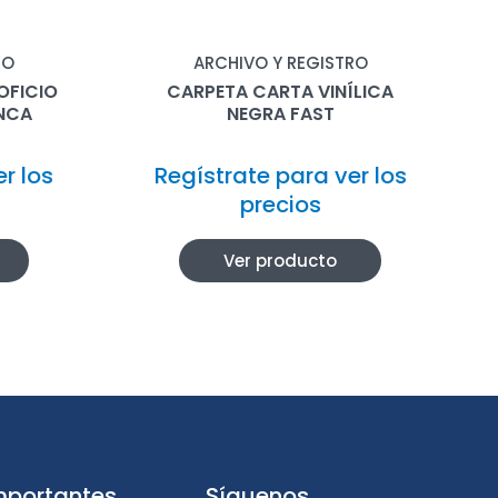
RO
ARCHIVO Y REGISTRO
OFICIO
CARPETA CARTA VINÍLICA
NCA
NEGRA FAST
r los
Regístrate para ver los
precios
Ver producto
mportantes
Síguenos