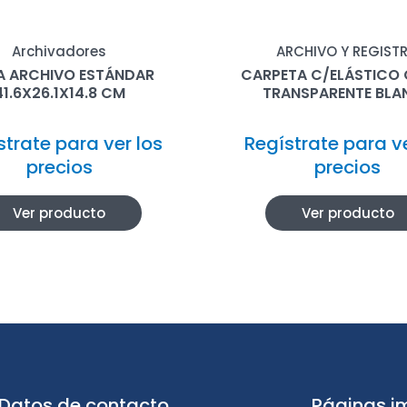
Archivadores
ARCHIVO Y REGIST
A ARCHIVO ESTÁNDAR
CARPETA C/ELÁSTICO 
41.6X26.1X14.8 CM
TRANSPARENTE BLA
strate para ver los
Regístrate para ve
precios
precios
Ver producto
Ver producto
Datos de contacto
Páginas i