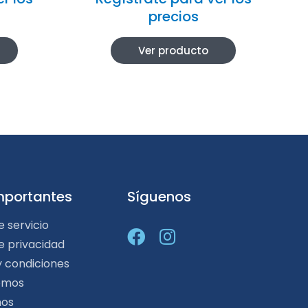
precios
Ver producto
mportantes
Síguenos
e servicio
de privacidad
y condiciones
omos
nos