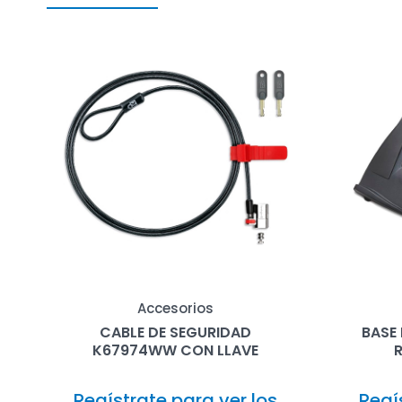
Accesorios
CABLE DE SEGURIDAD
BASE
K67974WW CON LLAVE
R
Regístrate para ver los
Regí