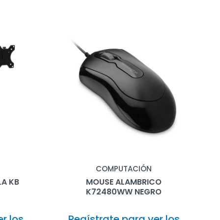
COMPUTACIÓN
LA KB
MOUSE ALAMBRICO
K72480WW NEGRO
r los
Regístrate para ver los