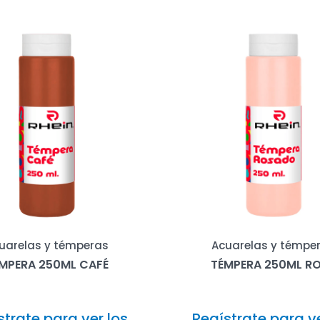
uarelas y témperas
Acuarelas y témpe
MPERA 250ML CAFÉ
TÉMPERA 250ML R
strate para ver los
Regístrate para ve