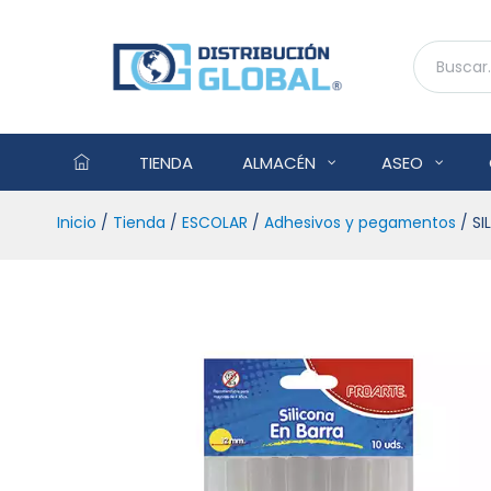
TIENDA
ALMACÉN
ASEO
Inicio
/
Tienda
/
ESCOLAR
/
Adhesivos y pegamentos
/ SI