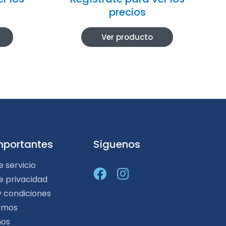
precios
Ver producto
mportantes
Síguenos
e servicio
de privacidad
y condiciones
omos
nos