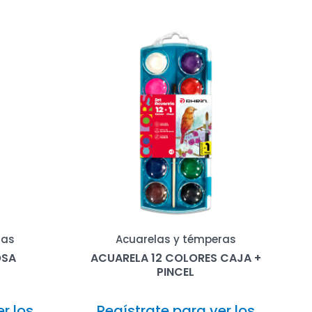
ras
Acuarelas y témperas
OSA
ACUARELA 12 COLORES CAJA +
PINCEL
r los
Regístrate para ver los