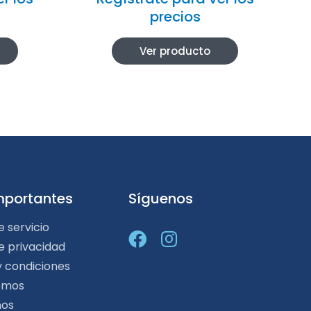
precios
Ver producto
mportantes
Síguenos
e servicio
de privacidad
y condiciones
omos
nos