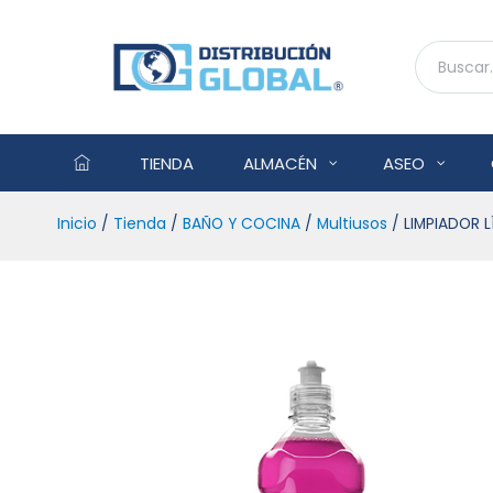
TIENDA
ALMACÉN
ASEO
Inicio
/
Tienda
/
BAÑO Y COCINA
/
Multiusos
/ LIMPIADOR 