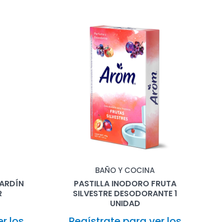
BAÑO Y COCINA
JARDÍN
PASTILLA INODORO FRUTA
R
SILVESTRE DESODORANTE 1
UNIDAD
r los
Regístrate para ver los