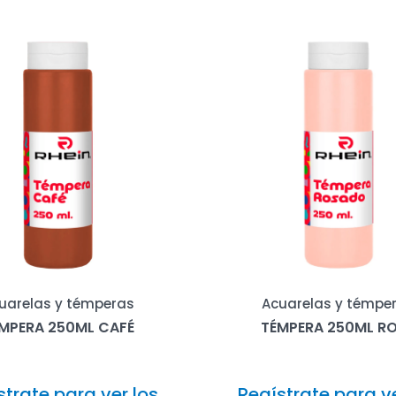
uarelas y témperas
Acuarelas y témpe
MPERA 250ML CAFÉ
TÉMPERA 250ML R
strate para ver los
Regístrate para ve