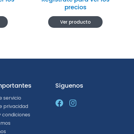
precios
Ver producto
mportantes
Síguenos
e servicio
de privacidad
y condiciones
omos
nos