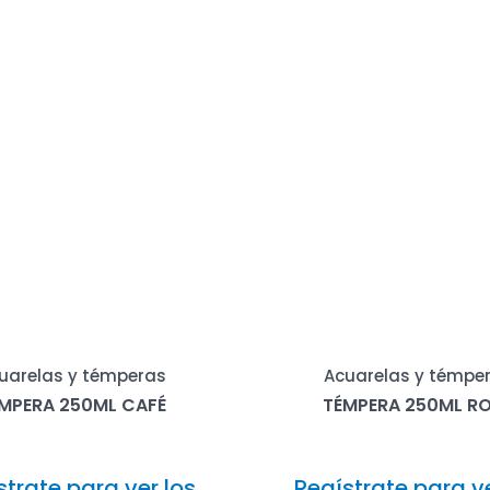
uarelas y témperas
Acuarelas y témpe
MPERA 250ML CAFÉ
TÉMPERA 250ML R
strate para ver los
Regístrate para ve