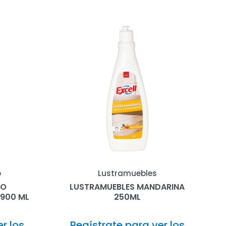
o
Lustramuebles
DO
LUSTRAMUEBLES MANDARINA
 900 ML
250ML
r los
Regístrate para ver los