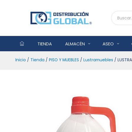
TIENDA
ALMACÉN
ASEO
Inicio
/
Tienda
/
PISO Y MUEBLES
/
Lustramuebles
/ LUSTRA