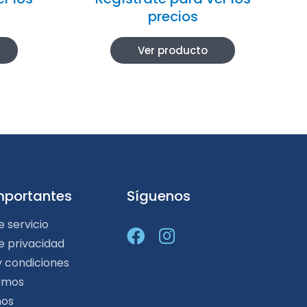
precios
Ver producto
mportantes
Síguenos
e servicio
de privacidad
y condiciones
omos
nos