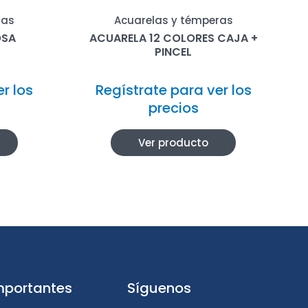
ras
Acuarelas y témperas
OSA
ACUARELA 12 COLORES CAJA +
PINCEL
r los
Regístrate para ver los
precios
Ver producto
mportantes
Síguenos