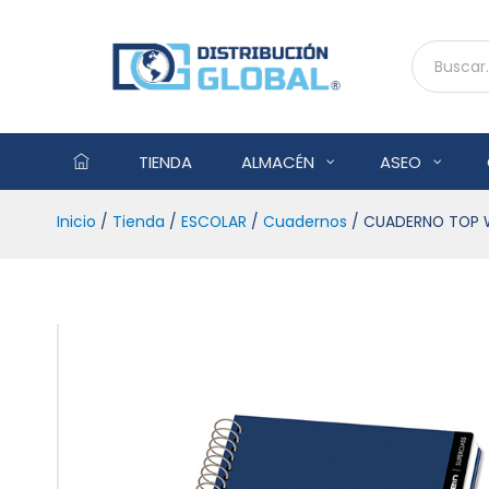
TIENDA
ALMACÉN
ASEO
Inicio
/
Tienda
/
ESCOLAR
/
Cuadernos
/ CUADERNO TOP W