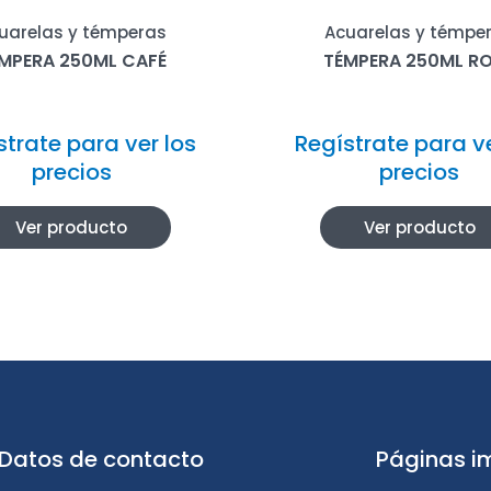
uarelas y témperas
Acuarelas y témpe
MPERA 250ML CAFÉ
TÉMPERA 250ML R
strate para ver los
Regístrate para ve
precios
precios
Ver producto
Ver producto
Datos de contacto
Páginas i