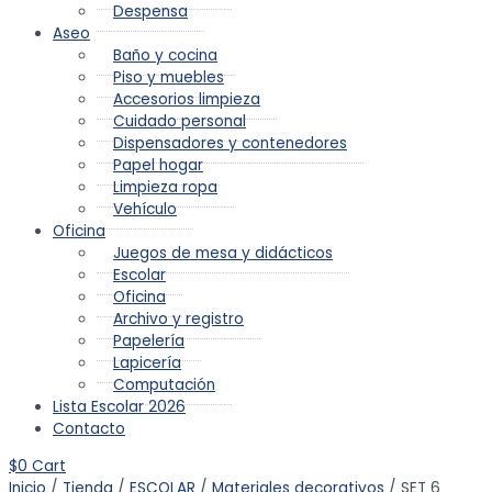
Despensa
Aseo
Baño y cocina
Piso y muebles
Accesorios limpieza
Cuidado personal
Dispensadores y contenedores
Papel hogar
Limpieza ropa
Vehículo
Oficina
Juegos de mesa y didácticos
Escolar
Oficina
Archivo y registro
Papelería
Lapicería
Computación
Lista Escolar 2026
Contacto
$
0
Cart
Inicio
/
Tienda
/
ESCOLAR
/
Materiales decorativos
/ SET 6