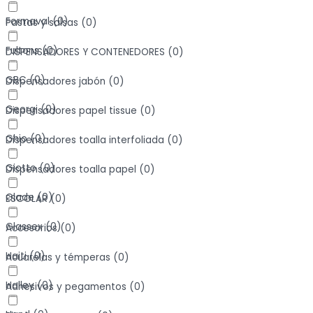
Formaval
(
0
)
Pastas y salsas
(
0
)
Fultons
(
0
)
DISPENSADORES Y CONTENEDORES
(
0
)
GBC
(
0
)
Dispensadores jabón
(
0
)
Georgi
(
0
)
Dispensadores papel tissue
(
0
)
Ghio
(
0
)
Dispensadores toalla interfoliada
(
0
)
Giotto
(
0
)
Dispensadores toalla papel
(
0
)
Glade
(
0
)
ESCOLAR
(
0
)
Glassex
(
0
)
Accesorios
(
0
)
Haiti
(
0
)
Acuarelas y témperas
(
0
)
Halley
(
0
)
Adhesivos y pegamentos
(
0
)