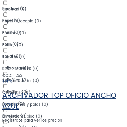
Rendipel
(
0
)
Opalinas
(
0
)
Rexel
(
0
)
Papel fotocopia
(
0
)
Rhein
(
0
)
Pouches
(
0
)
Ross
(
0
)
Sobres
(
0
)
Royal
(
0
)
Tarjetas
(
0
)
Sellocinta
(
0
)
PISO Y MUEBLES
(
0
)
COD: 11253
Selloffice
(
0
)
Abrillantadores
(
0
)
Torre
Sellofilms
(
0
)
Ceras piso
(
0
)
ARCHIVADOR TOP OFICIO ANCHO
AZUL
Sharpie
(
0
)
Escobillones y palas
(
0
)
Simond's
(
0
)
Limpiadores piso
(
0
)
Regístrate para ver los precios