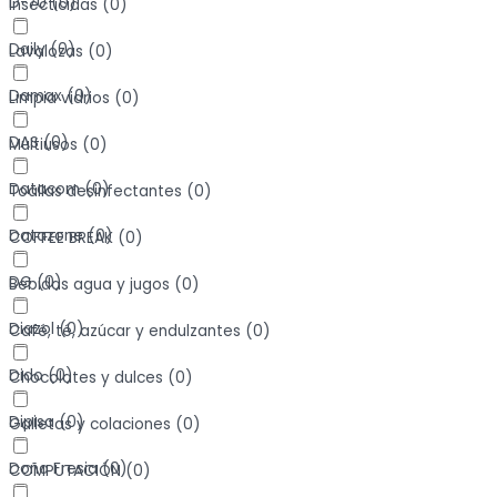
D-70
(
0
)
Insecticidas
(
0
)
Daily
(
0
)
Lavalozas
(
0
)
Damax
(
0
)
Limpia vidrios
(
0
)
DAS
(
0
)
Multiusos
(
0
)
Datacom
(
0
)
Toallas desinfectantes
(
0
)
Datazone
(
0
)
COFFEE BREAK
(
0
)
DG
(
0
)
Bebidas agua y jugos
(
0
)
Diazol
(
0
)
Café, té, azúcar y endulzantes
(
0
)
Dido
(
0
)
Chocolates y dulces
(
0
)
Dipisa
(
0
)
Galletas y colaciones
(
0
)
Doña Fresia
(
0
)
COMPUTACIÓN
(
0
)