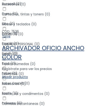
Duracell
(
0
)
Accesorios
(
0
)
Dymo
(
0
)
Cartuchos, tintas y toners
(
0
)
Elite
(
0
)
Mouse y teclados
(
0
)
COD: 7536
Epson
(
0
)
COVID-19
(
0
)
Torre
Equalit
(
0
)
CUIDADO PERSONAL
(
0
)
ARCHIVADOR OFICIO ANCHO
Excell
(
0
)
Jabón
(
0
)
COLOR
Expo
(
0
)
Toallas húmedas
(
0
)
Regístrate para ver los precios
Faber
(
0
)
DESPENSA
(
0
)
Añadir producto
Faber Castell
(
0
)
Accesorios
(
0
)
Factis
(
0
)
Aceite, sal y condimentos
(
0
)
Fellowes
(
0
)
Comidas instantaneas
(
0
)