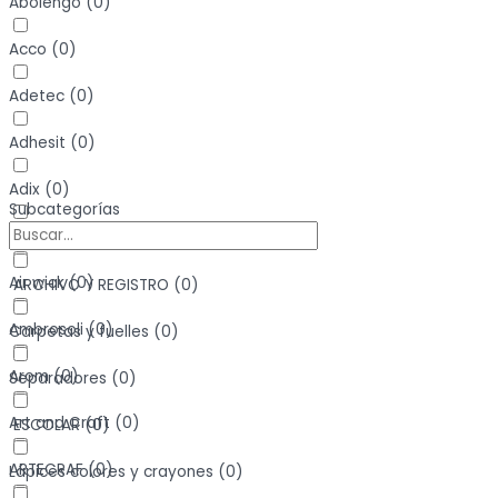
Abolengo
(
0
)
Acco
(
0
)
Adetec
(
0
)
Adhesit
(
0
)
Adix
(
0
)
Subcategorías
Agorex
(
0
)
Air wick
(
0
)
ARCHIVO Y REGISTRO
(
0
)
Ambrosoli
(
0
)
Carpetas y fuelles
(
0
)
Arom
(
0
)
Separadores
(
0
)
Art and Craft
(
0
)
ESCOLAR
(
0
)
ARTECRAF
(
0
)
Lápices colores y crayones
(
0
)