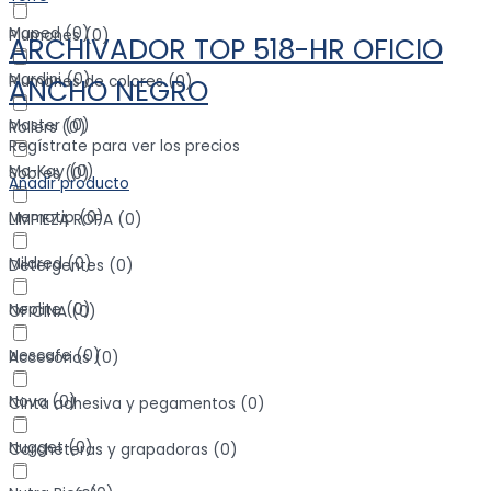
Maped
(
0
)
Plumones
(
0
)
ARCHIVADOR TOP 518-HR OFICIO
Mardini
(
0
)
Plumones de colores
(
0
)
ANCHO NEGRO
Master
(
0
)
Rollers
(
0
)
Regístrate para ver los precios
Mc-Kay
(
0
)
Sobres
(
0
)
Añadir producto
Memotip
(
0
)
LIMPIEZA ROPA
(
0
)
Mildred
(
0
)
Detergentes
(
0
)
Neolite
(
0
)
OFICINA
(
0
)
Nescafe
(
0
)
Accesorios
(
0
)
Nova
(
0
)
Cinta adhesiva y pegamentos
(
0
)
Nugget
(
0
)
Corcheteras y grapadoras
(
0
)