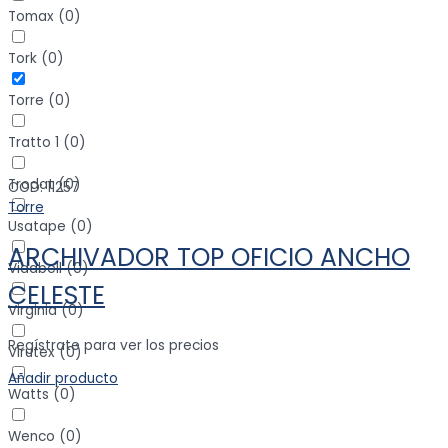
Tomax
(
0
)
Tork
(
0
)
Torre
(
0
)
Tratto 1
(
0
)
Trodat
(
0
)
COD: 11257
Torre
Usatape
(
0
)
ARCHIVADOR TOP OFICIO ANCHO
Vidabell
(
0
)
CELESTE
Virginia
(
0
)
Regístrate para ver los precios
Virutex
(
0
)
Añadir producto
Watts
(
0
)
Wenco
(
0
)