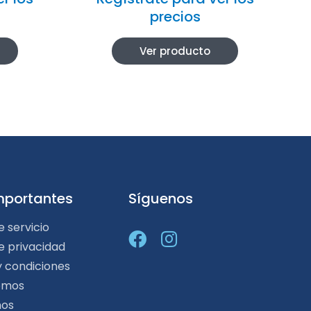
precios
Ver producto
mportantes
Síguenos
e servicio
de privacidad
y condiciones
omos
nos