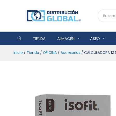
TIENDA
ALMACÉN
ASEO
Inicio
/
Tienda
/
OFICINA
/
Accesorios
/ CALCULADORA 12 