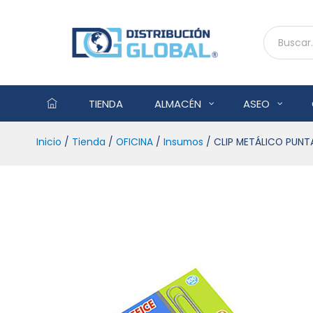
TIENDA
ALMACÉN
ASEO
Inicio
/
Tienda
/
OFICINA
/
Insumos
/ CLIP METÁLICO PUN