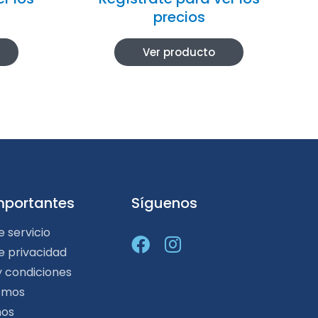
precios
Ver producto
mportantes
Síguenos
e servicio
de privacidad
y condiciones
omos
nos