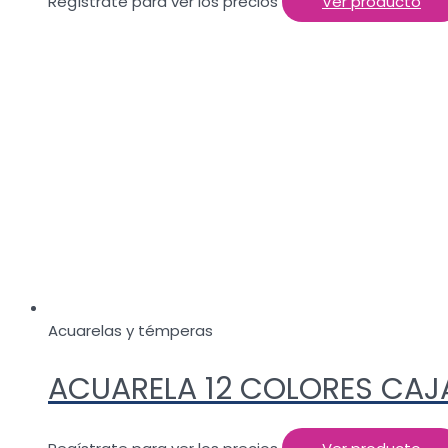
Regístrate para ver los precios
Ver producto
Acuarelas y témperas
ACUARELA 12 COLORES CAJA