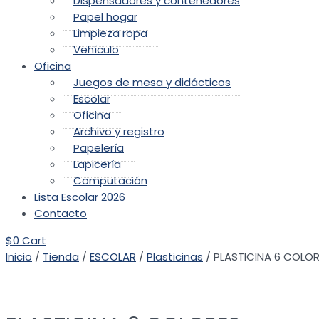
Dispensadores y contenedores
Papel hogar
Limpieza ropa
Vehículo
Oficina
Juegos de mesa y didácticos
Escolar
Oficina
Archivo y registro
Papelería
Lapicería
Computación
Lista Escolar 2026
Contacto
$
0
Cart
Inicio
/
Tienda
/
ESCOLAR
/
Plasticinas
/ PLASTICINA 6 COLO